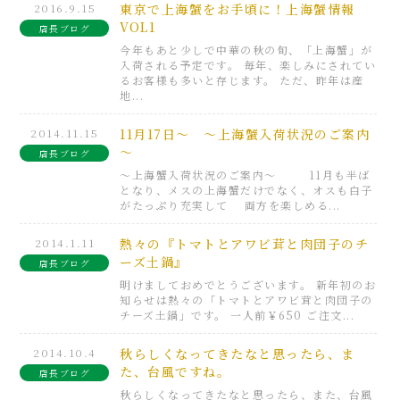
2016.9.15
東京で上海蟹をお手頃に！上海蟹情報
VOL1
店長ブログ
今年もあと少しで中華の秋の旬、「上海蟹」が
入荷される予定です。 毎年、楽しみにされてい
るお客様も多いと存じます。 ただ、昨年は産
地...
2014.11.15
11月17日～ ～上海蟹入荷状況のご案内
～
店長ブログ
～上海蟹入荷状況のご案内～ 11月も半ば
となり、メスの上海蟹だけでなく、オスも白子
がたっぷり充実して 両方を楽しめる...
2014.1.11
熱々の『トマトとアワビ茸と肉団子のチ
ーズ土鍋』
店長ブログ
明けましておめでとうございます。 新年初のお
知らせは熱々の「トマトとアワビ茸と肉団子の
チーズ土鍋」です。 一人前￥650 ご注文...
2014.10.4
秋らしくなってきたなと思ったら、ま
た、台風ですね。
店長ブログ
秋らしくなってきたなと思ったら、また、台風