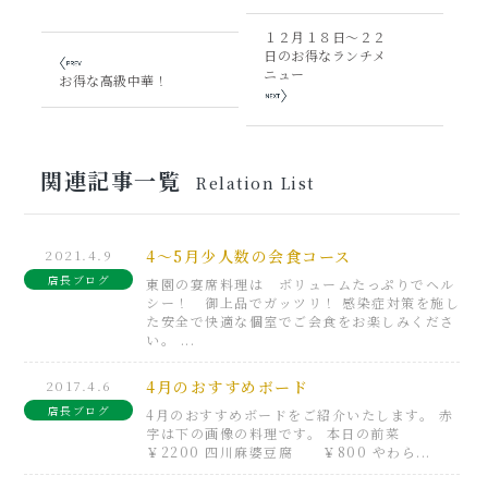
１２月１８日～２２
日のお得なランチメ
ニュー
お得な高級中華！
関連記事一覧
Relation List
2021.4.9
4～5月少人数の会食コース
店長ブログ
東園の宴席料理は ボリュームたっぷりでヘル
シー！ 御上品でガッツリ！ 感染症対策を施し
た安全で快適な個室でご会食をお楽しみくださ
い。 ...
2017.4.6
4月のおすすめボード
店長ブログ
4月のおすすめボードをご紹介いたします。 赤
字は下の画像の料理です。 本日の前菜
￥2200 四川麻婆豆腐 ￥800 やわら...