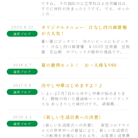
ですね。 千代田区の公立学校は６日月曜日は、
すでに休校が決まったそうです。 でも、せっか
くの...
2020.8.22
オリジナルメニュー 汁なし四川麻婆麺
が大人気！
店長ブログ
暑い夏にピッタリ！ 冷たいビールにもピッタ
リ！ 汁なし四川麻婆麺 ￥1000 豆板醤 豆鼓
醤 花山椒 のブレンドが絶妙の逸品です。...
2018.6.7
夏の激得セット！ お一人様￥980
店長ブログ
2017.5.8
冷やし中華はじめますよ！♪
店長ブログ
いよいよ5月7日から冷やし中華が始めまりま
す。 酸味の効いた醤油味ベースのオーソドック
スな あっさりした味付けです。 胡麻風...
2020.6.1
《新しい生活日常への決意》
店長ブログ
《新しい生活様式への決意》 新型コロナウイ
ルスの世界中への蔓延により、新しい生活様式
への転換を余儀なくされる今、 お客様と従業員