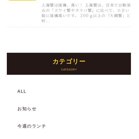
上海蟹は結構、高い！ 上海蟹は、日本でお馴染
みの「ズワイ蟹やタラバ蟹」に比べて、小さい
割に結構高いです。 200ｇ以上の「大閘蟹」と
呼...
カテゴリー
ALL
お知らせ
今週のランチ