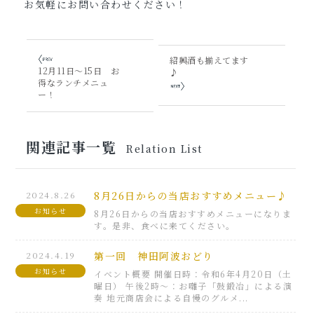
お気軽にお問い合わせください！
紹興酒も揃えてます
12月11日～15日 お
♪
得なランチメニュ
ー！
関連記事一覧
Relation List
2024.8.26
8月26日からの当店おすすめメニュー♪
お知らせ
8月26日からの当店おすすめメニューになりま
す。是非、食べに来てください。
2024.4.19
第一回 神田阿波おどり
お知らせ
イベント概要 開催日時：令和6年4月20日（土
曜日） 午後2時～：お囃子「鼓鍛冶」による演
奏 地元商店会による自慢のグルメ...