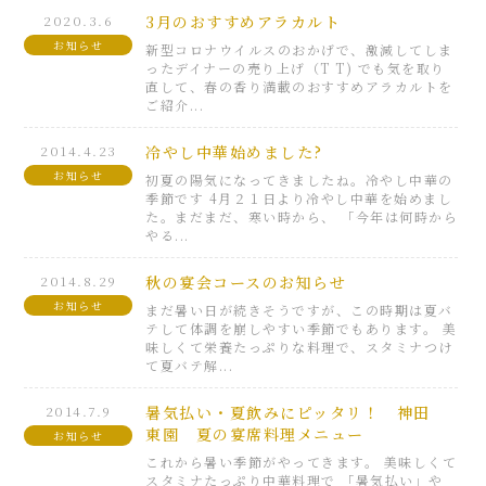
2020.3.6
3月のおすすめアラカルト
お知らせ
新型コロナウイルスのおかげで、激減してしま
ったデイナーの売り上げ（T T) でも気を取り
直して、春の香り満載のおすすめアラカルトを
ご紹介...
2014.4.23
冷やし中華始めました?
お知らせ
初夏の陽気になってきましたね。冷やし中華の
季節です 4月２１日より冷やし中華を始めまし
た。まだまだ、寒い時から、 「今年は何時から
やる...
2014.8.29
秋の宴会コースのお知らせ
お知らせ
まだ暑い日が続きそうですが、この時期は夏バ
テして体調を崩しやすい季節でもあります。 美
味しくて栄養たっぷりな料理で、スタミナつけ
て夏バテ解...
2014.7.9
暑気払い・夏飲みにピッタリ！ 神田
東園 夏の宴席料理メニュー
お知らせ
これから暑い季節がやってきます。 美味しくて
スタミナたっぷり中華料理で 「暑気払い」や