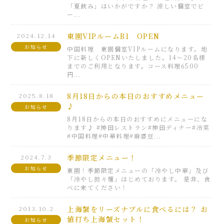
「夏飲み」はいかがですか？ 涼しい個室でビ
ー...
2024.12.14
東園VIPルームB1 OPEN
お知らせ
中国料理 東園個室VIPルームになります。地
下に新しくOPENいたしました。14～20名様
までのご利用となります。コース料理6500
円...
2025.8.18
8月18日からの本日のおすすめメニュー
♪
お知らせ
8月18日からの本日のおすすめにメニューにな
ります♪ #神田レストラン#神田ディナー#冷菜
#中国料理#中華料理#麻婆豆...
2024.7.3
季節限定メニュー！
お知らせ
東園！季節限定メニューの「冷やし中華」及び
「冷やし担々麺」はじめております。 是非、食
べに来てください！
2013.10.2
上海蟹をリーズナブルに食べるには？ お
値打ち上海蟹セット！
お知らせ